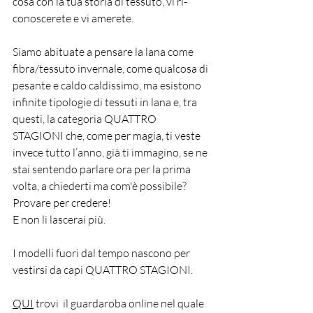
cosa con la tua storia di tessuto, vi ri-
conoscerete e vi amerete.
Siamo abituate a pensare la lana come 
fibra/tessuto invernale, come qualcosa di 
pesante e caldo caldissimo, ma esistono 
infinite tipologie di tessuti in lana e, tra 
questi, la categoria QUATTRO 
STAGIONI che, come per magia, ti veste 
invece tutto l’anno, già ti immagino, se ne 
stai sentendo parlare ora per la prima 
volta, a chiederti ma com'è possibile? 
Provare per credere!
E non li lascerai più.
I modelli fuori dal tempo nascono per 
vestirsi da capi QUATTRO STAGIONI.
QUI
 trovi  il guardaroba online nel quale 