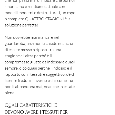
che non passa mai di moda, e che poi noi 
smorziamo e rendiamo attuale con 
modelli moderni e destrutturati, un capo 
o completo QUATTRO STAGIONI è la 
soluzione perfetta!
Non dovrebbe mai mancare nel 
guardaroba, anzi non ti chiede neanche 
di essere messo a riposo  tra una 
stagione e l’altra perché è il 
compromesso giusto da indossare quasi 
sempre, dico quasi perché l’indosso e il 
rapporto con i tessuti è soggettivo, c’è chi 
li sente freddi in inverno e chi, come me, 
non li abbandona mai, neanche in estate 
piena.
QUALI CARATTERISTICHE 
DEVONO AVERE I TESSUTI PER 