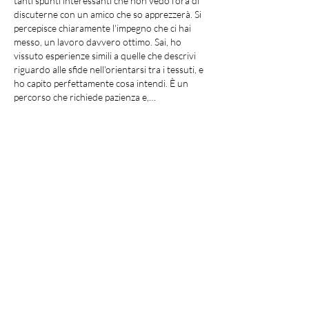
tanti spunti interessanti che non vedo l'ora di 
discuterne con un amico che so apprezzerà. Si 
percepisce chiaramente l'impegno che ci hai 
messo, un lavoro davvero ottimo. Sai, ho 
vissuto esperienze simili a quelle che descrivi 
riguardo alle sfide nell'orientarsi tra i tessuti, e 
ho capito perfettamente cosa intendi. È un 
percorso che richiede pazienza e,…