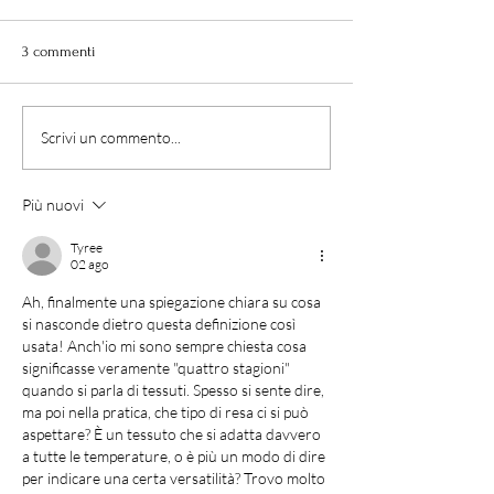
3 commenti
Qual è la differenza tra i
Conoscere l’etiche
Scrivi un commento...
pantaloni MAFALDA e i
capi è conoscere 
pantaloni AGNONE LUNGO?
vestiamo
Più nuovi
Tyree
02 ago
Ah, finalmente una spiegazione chiara su cosa 
si nasconde dietro questa definizione così 
usata! Anch'io mi sono sempre chiesta cosa 
significasse veramente "quattro stagioni" 
quando si parla di tessuti. Spesso si sente dire, 
ma poi nella pratica, che tipo di resa ci si può 
aspettare? È un tessuto che si adatta davvero 
a tutte le temperature, o è più un modo di dire 
per indicare una certa versatilità? Trovo molto 