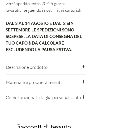
verrà spedito entro 20/25 giorni
lavorativi seguendo i nostri ritmi sartoriali.
DAL 3 AL 14 AGOSTO E DAL 2 al 9
SETTEMBRE LE SPEDIZIONI SONO
SOSPESE, LA DATA DI CONSEGNA DEL
TUO CAPO è DA CALCOLARE
ESCLUDENDO LA PAUSA ESTIVA.
Descrizione prodotto
.Morbidi nel volume e nelle proporzioni
Materiale e proprietà tessuti
.Elastico in vita a dare maggiore comfort
.Doppie pieghe sul davanti che si aprono
100% LINO
Come funziona la taglia personalizzata
sulla morbidezza della gamba
Mano morbida e asciutta da vero lino, ha
.Passanti
appena un pò di struttura, sulla pelle non
Se desideri ricevere un capo
​.Tasche in cucitura sul davanti
si sente e non costringe, accompagna le
personalizzato sulle tue misure,
.Tasche a filetto alti sul dietro chiuse a
forme e i tuoi movimenti, resta morbido
seleziona l'opzione e prenota il tuo capo.
mano
Racconti di tessuto
e, con l'indosso e il tempo, si farà ancora