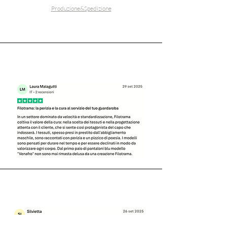
ma è la sua ricchezza!
Produzione&Spedizione