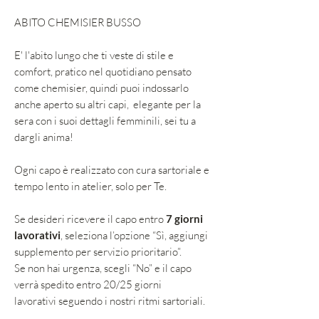
ABITO CHEMISIER BUSSO
E' l'abito lungo che ti veste di stile e
comfort, pratico nel quotidiano pensato
come chemisier, quindi puoi indossarlo
anche aperto su altri capi, elegante per la
sera con i suoi dettagli femminili, sei tu a
dargli anima!
Ogni capo è realizzato con cura sartoriale e
tempo lento in atelier, solo per Te.
Se desideri ricevere il capo entro
7 giorni
lavorativi
, seleziona l’opzione “Sì, aggiungi
supplemento per servizio prioritario”.
Se non hai urgenza, scegli “No” e il capo
verrà spedito entro 20/25 giorni
lavorativi seguendo i nostri ritmi sartoriali.