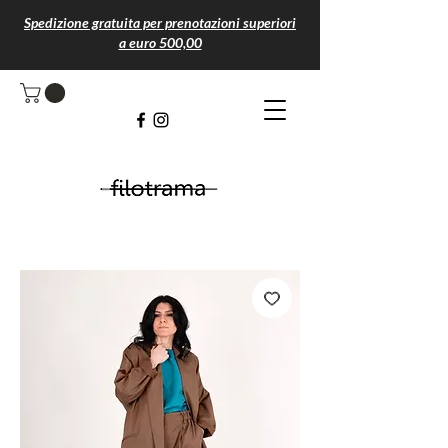
Spedizione gratuita per prenotazioni superiori
a euro 500,00