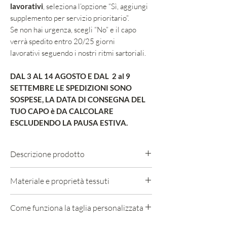
lavorativi
, seleziona l’opzione “Sì, aggiungi
supplemento per servizio prioritario”.
Se non hai urgenza, scegli “No” e il capo
verrà spedito entro 20/25 giorni
lavorativi seguendo i nostri ritmi sartoriali.
DAL 3 AL 14 AGOSTO E DAL 2 al 9
SETTEMBRE LE SPEDIZIONI SONO
SOSPESE, LA DATA DI CONSEGNA DEL
TUO CAPO è DA CALCOLARE
ESCLUDENDO LA PAUSA ESTIVA.
Descrizione prodotto
.Volume dritto
Materiale e proprietà tessuti
.Collo rever classico
.Abbottonatura nascosta a un petto e ½
98% LANA 2% ELASTAM
Come funziona la taglia personalizzata
.Tasche vere a filetto con pattine chiuse a
Il seersucker è un tessuto leggero,
mano con punto nascosto
traspirante e caratterizzato da un
Se desideri ricevere un capo