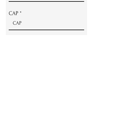
CAP
Paese
Telefono per la spedizione
Accetto i termini e le condizioni
Visualizza i termini
Ordina ora