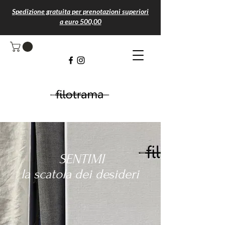
Spedizione gratuita per prenotazioni superiori
a euro 500,00
SENTIMI
la scatola dei desideri