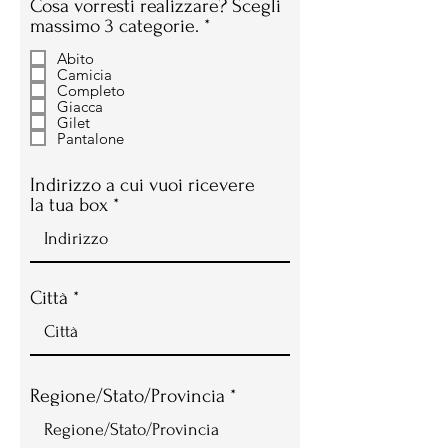
Cosa vorresti realizzare? Scegli
O
massimo 3 categorie.
*
b
Abito
b
Camicia
l
Completo
i
Giacca
Gilet
g
Pantalone
a
t
Indirizzo a cui vuoi ricevere
o
la tua box
r
i
o
Città
Regione/Stato/Provincia