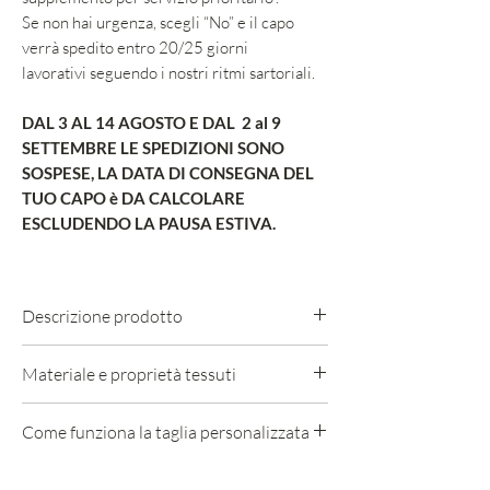
Se non hai urgenza, scegli “No” e il capo
verrà spedito entro 20/25 giorni
lavorativi seguendo i nostri ritmi sartoriali.
DAL 3 AL 14 AGOSTO E DAL 2 al 9
SETTEMBRE LE SPEDIZIONI SONO
SOSPESE, LA DATA DI CONSEGNA DEL
TUO CAPO è DA CALCOLARE
ESCLUDENDO LA PAUSA ESTIVA.
Descrizione prodotto
.Gamba dritta e morbida
Materiale e proprietà tessuti
.Elastico in vita per dare maggiore
comfort
68% LANA 20% SETA 10% LINO 2%
Come funziona la taglia personalizzata
.Abbottonatura con zip e bottoni a
ELASTAM
pressione
E' un aspetto che ti veste in primavera, te
Se desideri ricevere un capo
.Pieghe sul davanti e passanti